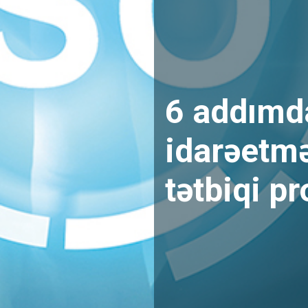
6 addımd
idarəetmə
tətbiqi p