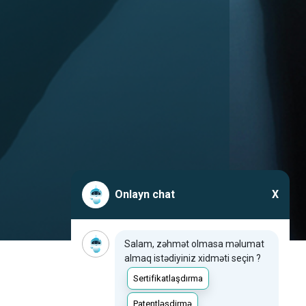
Onlayn chat
X
Salam, zəhmət olmasa məlumat
almaq istədiyiniz xidməti seçin ?
Sertifikatlaşdırma
Patentləşdirmə