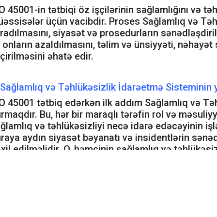
O 45001-in tətbiqi öz işçilərinin sağlamlığını və tə
əssisələr üçün vacibdir. Proses Sağlamlıq və Təh
radılmasını, siyasət və prosedurların sənədləşdiril
 onların azaldılmasını, təlim və ünsiyyəti, nəhayə
çirilməsini əhatə edir.
Sağlamlıq və Təhlükəsizlik İdarəetmə Sisteminin 
O 45001 tətbiq edərkən ilk addım Sağlamlıq və Tə
rmaqdır. Bu, hər bir maraqlı tərəfin rol və məsuliyyə
ğlamlıq və təhlükəsizliyi necə idarə edəcəyinin iş
raya aydın siyasət bəyanatı və insidentlərin sənəd
xil edilməlidir. O, həmçinin sağlamlıq və təhlükəsizl
mək üçün mövcud resursları müəyyən etməlidir.
 Siyasət və Prosedurların Sənədləşdirilməsi
stem yaradıldıqdan sonra növbəti addım siyasət və
raya maşın təhlükəsizliyi, kimyəvi təhlükəsizlik v
ğlı siyasətlər daxil edilməlidir. Həmçinin insidentl