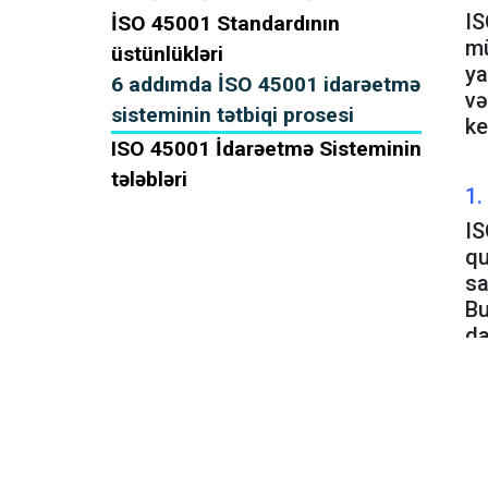
IS
İSO 45001 Standardının
mü
üstünlükləri
ya
6 addımda İSO 45001 idarəetmə
və
sisteminin tətbiqi prosesi
ke
ISO 45001 İdarəetmə Sisteminin
tələbləri
1.
IS
qu
sa
Bu
da
et
2.
Si
Bu
ba