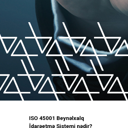
ISO 45001 Beynəlxalq
İdarəetmə Sistemi nədir?