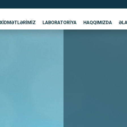
XIDMƏTLƏRIMIZ
LABORATORIYA
HAQQIMIZDA
ƏL