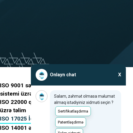
Onlayn chat
X
ISO 9001 sənəd dövriyyəsi beynəlxalq idarəetmə
sistemi üzrə təlim
Salam, zəhmət olmasa məlumat
ISO 22000 qida təhlükəsizliyi idarəetmə sistemi
almaq istədiyiniz xidməti seçin ?
üzrə təlim
Sertifikatlaşdırma
ISO 17025 İdarəetmə Sistemi üzrə Təlim
Patentləşdirmə
ISO 14001 ətraf mühitin mühafizəsi beynəlxalq