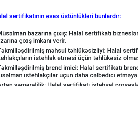
lal sertifikatının əsas üstünlükləri bunlardır:
Müsəlman bazarına çıxış: Halal sertifikatı biznes
zarına çıxış imkanı verir.
Təkmilləşdirilmiş məhsul təhlükəsizliyi: Halal sert
tehlakçıların istehlak etməsi üçün təhlükəsiz olm
Təkmilləşdirilmiş brend imici: Halal sertifikatı bre
səlman istehlakçılar üçün daha cəlbedici etməyə 
Artan səmərəlilik: Halal sertifikatı istehsal prose
mərəli etməyə kömək edə bilər.
Təchizatçılarla əlaqələrin təkmilləşdirilməsi: Halal 
raqlı tərəflərlə münasibətləri yaxşılaşdırmağa köm
lal sertifikatlaşdırma orqanını seçərkən nəzərə alı