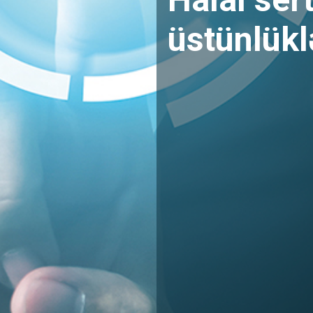
üstünlükl