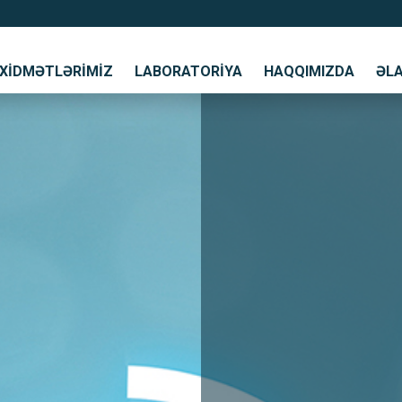
XIDMƏTLƏRIMIZ
LABORATORIYA
HAQQIMIZDA
ƏL