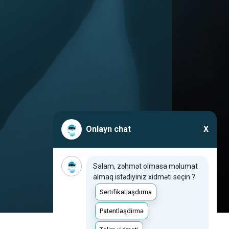
Onlayn chat
X
Salam, zəhmət olmasa məlumat
almaq istədiyiniz xidməti seçin ?
Sertifikatlaşdırma
Patentləşdirmə