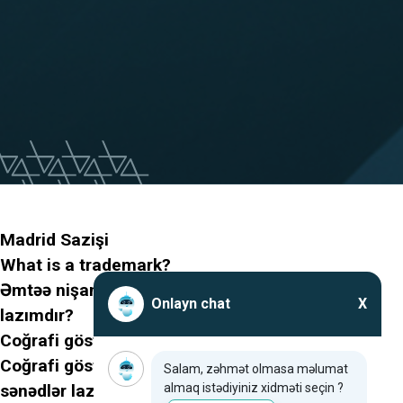
Madrid Sazişi
What is a trademark?
Əmtəə nişanının qeydiyyatı üçün hansı sənədlər
Onlayn chat
X
lazımdır?
Coğrafi göstərici nədir?
Coğrafi göstəricilərin qeydiyyatı üçün hansı
Salam, zəhmət olmasa məlumat
almaq istədiyiniz xidməti seçin ?
sənədlər lazımdır?