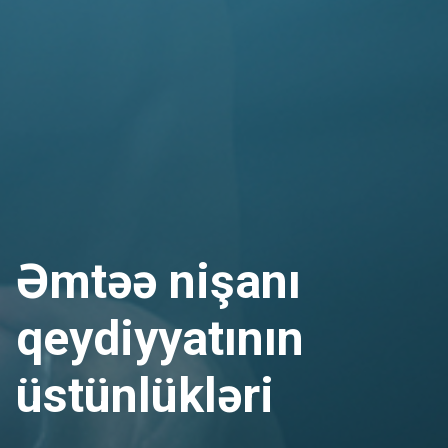
Əmtəə nişanı
qeydiyyatının
üstünlükləri